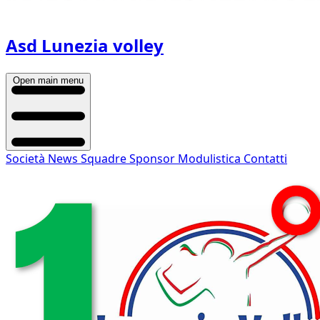
Asd Lunezia volley
Open main menu
Società
News
Squadre
Sponsor
Modulistica
Contatti